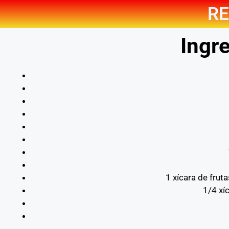
RE
Ingre
1 xícara de frut
1/4 xí