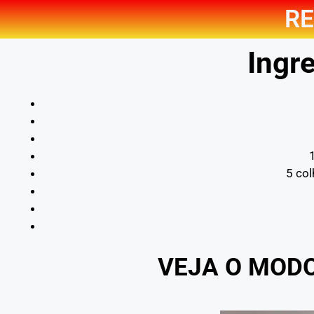
RE
Ingre
5 col
VEJA O MOD