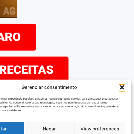
PARO
 RECEITAS
Gerenciar consentimento
eramos que tenha
melhor experiência possível, utilizamos tecnologias como cookies para armazenar e/ou acessar
ositivo. Ao consentir com essas tecnologias, você nos permite processar dados como
explorando as nossas
vegação ou IDs exclusivos neste site. A recusa ou a revogação do consentimento pode afetar
 funcionalidades.
s acompanhar!
itar
Negar
View preferences