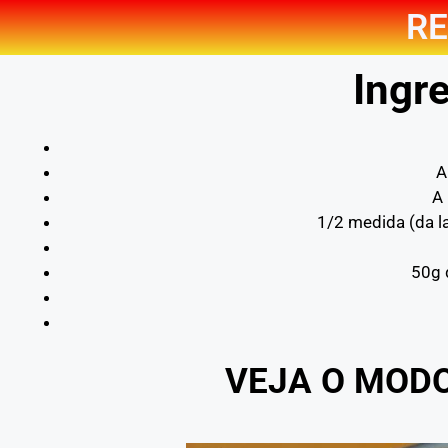
RE
Ingre
A
A
1/2 medida (da l
50g 
VEJA O MOD