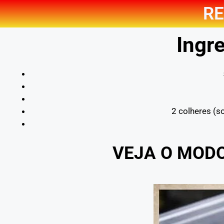
RE
Ingre
2 colheres (s
VEJA O MOD