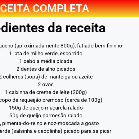
CEITA COMPLETA
dientes da receita
queno (aproximadamente 800g), fatiado bem fininho
1 lata de milho verde, escorrido
1 cebola média picada
2 dentes de alho picados
2 colheres (sopa) de manteiga ou azeite
2 ovos
1 caixinha de creme de leite (200g)
copo de requeijão cremoso (cerca de 100g)
150g de queijo muçarela ralado
50g de queijo parmesão ralado
l, pimenta-do-reino e noz-moscada a gosto
erde (salsinha e cebolinha) picado para salpicar