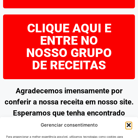
CLIQUE AQUI E
ENTRE NO
NOSSO GRUPO
DE RECEITAS
Agradecemos imensamente por
conferir a nossa receita em nosso site.
Esperamos que tenha encontrado
inspiração e praticidade para preparar
Gerenciar consentimento
pratos deliciosos. Continue explorando
Para proporcionar a melhor experiência possível, utilizamos tecnologias como cookies para