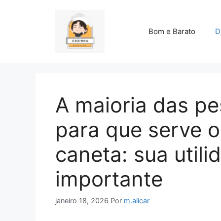
Pular
para
o
Bom e Barato
D
conteúdo
A maioria das p
para que serve o
caneta: sua utili
importante
janeiro 18, 2026
Por
m.alicar