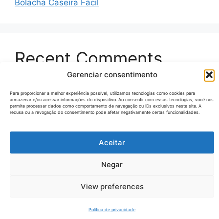
Bolacha Caseira Fácil
Recent Comments
Gerenciar consentimento
Nenhum comentário para mostrar.
Para proporcionar a melhor experiência possível, utilizamos tecnologias como cookies para
armazenar e/ou acessar informações do dispositivo. Ao consentir com essas tecnologias, você nos
permite processar dados como comportamento de navegação ou IDs exclusivos neste site. A
recusa ou a revogação do consentimento pode afetar negativamente certas funcionalidades.
© 2026 Receitas Tecno
• Built with
GeneratePress
Aceitar
Negar
View preferences
Política de privacidade