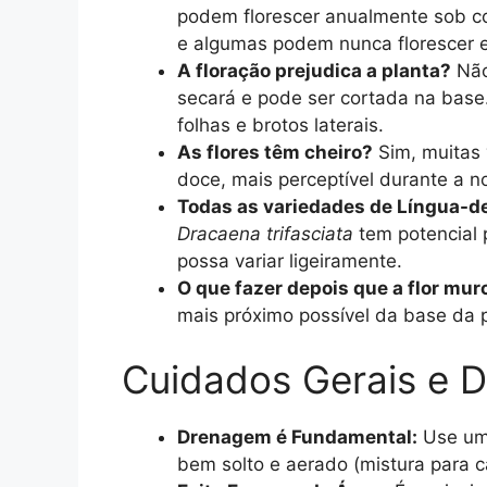
podem florescer anualmente sob co
e algumas podem nunca florescer 
A floração prejudica a planta?
Não
secará e pode ser cortada na base.
folhas e brotos laterais.
As flores têm cheiro?
Sim, muitas 
doce, mais perceptível durante a no
Todas as variedades de Língua-d
Dracaena trifasciata
tem potencial p
possa variar ligeiramente.
O que fazer depois que a flor mur
mais próximo possível da base da p
Cuidados Gerais e D
Drenagem é Fundamental:
Use um 
bem solto e aerado (mistura para c