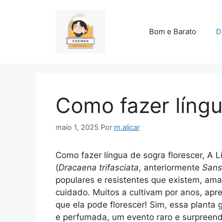
Pular
para
o
Bom e Barato
D
conteúdo
Como fazer língu
maio 1, 2025
Por
m.alicar
Como fazer língua de sogra florescer, A
(
Dracaena trifasciata
, anteriormente
Sanse
populares e resistentes que existem, ama
cuidado. Muitos a cultivam por anos, apr
que ela pode florescer! Sim, essa planta 
e perfumada, um evento raro e surpreen