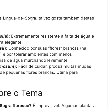
 da Língua-de-Sogra, talvez goste também destas
olia
):
Extremamente resistente à falta de água e
ra elegante.
sii
):
Conhecido por suas “flores” brancas (na
) e por tolerar ambientes com menos
cisa de água murchando levemente.
omosum
):
Fácil de cuidar, produz muitas mudas
m de pequenas flores brancas. Ótima para
bre o Tema
Sogra floresce?
É imprevisível. Algumas plantas