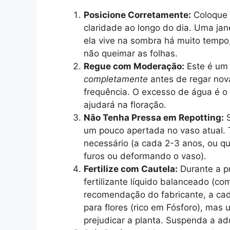
Posicione Corretamente:
Coloque 
claridade ao longo do dia. Uma jane
ela vive na sombra há muito tempo
não queimar as folhas.
Regue com Moderação:
Este é um 
completamente
antes de regar nov
frequência. O excesso de água é o
ajudará na floração.
Não Tenha Pressa em Repotting:
S
um pouco apertada no vaso atual. 
necessário (a cada 2-3 anos, ou q
furos ou deformando o vaso).
Fertilize com Cautela:
Durante a pr
fertilizante líquido balanceado (c
recomendação do fabricante, a cad
para flores (rico em Fósforo), ma
prejudicar a planta. Suspenda a a