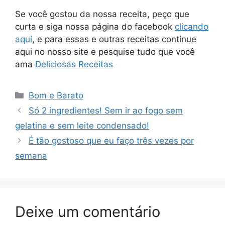
Se você gostou da nossa receita, peço que
curta e siga nossa página do facebook
clicando
aqui
, e para essas e outras receitas continue
aqui no nosso site e pesquise tudo que você
ama
Deliciosas Receitas
Categorias
Bom e Barato
Só 2 ingredientes! Sem ir ao fogo sem
gelatina e sem leite condensado!
É tão gostoso que eu faço três vezes por
semana
Deixe um comentário