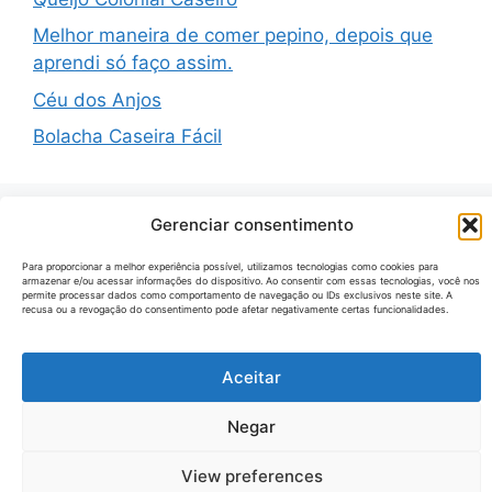
Melhor maneira de comer pepino, depois que
aprendi só faço assim.
Céu dos Anjos
Bolacha Caseira Fácil
Gerenciar consentimento
Recent Comments
Para proporcionar a melhor experiência possível, utilizamos tecnologias como cookies para
armazenar e/ou acessar informações do dispositivo. Ao consentir com essas tecnologias, você nos
permite processar dados como comportamento de navegação ou IDs exclusivos neste site. A
recusa ou a revogação do consentimento pode afetar negativamente certas funcionalidades.
Nenhum comentário para mostrar.
Aceitar
© 2026 Receitas Tecno
• Built with
GeneratePress
Negar
View preferences