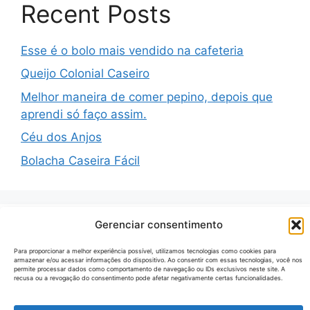
Recent Posts
Esse é o bolo mais vendido na cafeteria
Queijo Colonial Caseiro
Melhor maneira de comer pepino, depois que
aprendi só faço assim.
Céu dos Anjos
Bolacha Caseira Fácil
Gerenciar consentimento
Recent Comments
Para proporcionar a melhor experiência possível, utilizamos tecnologias como cookies para
armazenar e/ou acessar informações do dispositivo. Ao consentir com essas tecnologias, você nos
permite processar dados como comportamento de navegação ou IDs exclusivos neste site. A
Nenhum comentário para mostrar.
recusa ou a revogação do consentimento pode afetar negativamente certas funcionalidades.