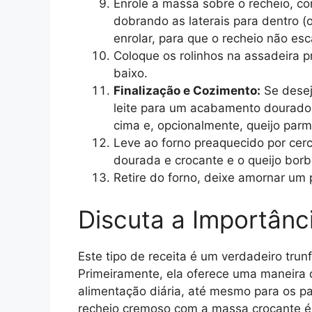
Enrole a massa sobre o recheio, 
dobrando as laterais para dentro (o
enrolar, para que o recheio não es
Coloque os rolinhos na assadeira 
baixo.
Finalização e Cozimento:
Se desej
leite para um acabamento dourado.
cima e, opcionalmente, queijo parm
Leve ao forno preaquecido por cer
dourada e crocante e o queijo borb
Retire do forno, deixe amornar um 
Discuta a Importânc
Este tipo de receita é um verdadeiro tru
Primeiramente, ela oferece uma maneira de
alimentação diária, até mesmo para os p
recheio cremoso com a massa crocante é s