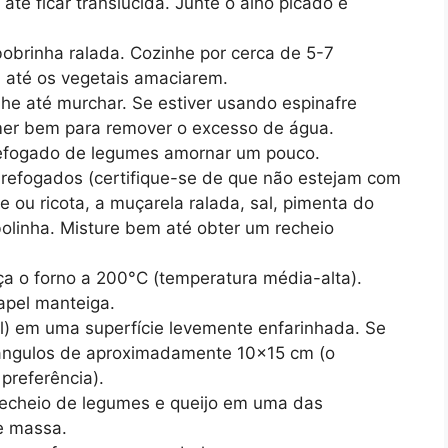
até ficar translúcida. Junte o alho picado e
obrinha ralada. Cozinhe por cerca de 5-7
 até os vegetais amaciarem.
nhe até murchar. Se estiver usando espinafre
mer bem para remover o excesso de água.
 refogado de legumes amornar um pouco.
 refogados (certifique-se de que não estejam com
ge ou ricota, a muçarela ralada, sal, pimenta do
olinha. Misture bem até obter um recheio
a o forno a 200°C (temperatura média-alta).
apel manteiga.
l) em uma superfície levemente enfarinhada. Se
tângulos de aproximadamente 10×15 cm (o
preferência).
echeio de legumes e queijo em uma das
e massa.