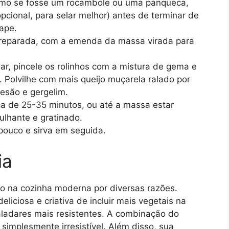
como se fosse um rocambole ou uma panqueca,
pcional, para selar melhor) antes de terminar de
cape.
preparada, com a emenda da massa virada para
ar, pincele os rolinhos com a mistura de gema e
 Polvilhe com mais queijo muçarela ralado por
esão e gergelim.
ca de 25-35 minutos, ou até a massa estar
ulhante e gratinado.
pouco e sirva em seguida.
ia
nfo na cozinha moderna por diversas razões.
liciosa e criativa de incluir mais vegetais na
aladares mais resistentes. A combinação do
implesmente irresistível. Além disso, sua