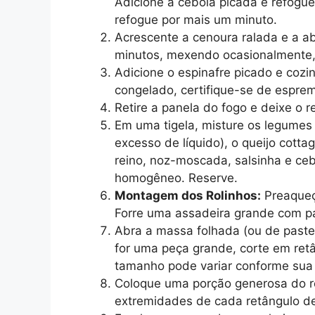
Adicione a cebola picada e refogue 
refogue por mais um minuto.
Acrescente a cenoura ralada e a ab
minutos, mexendo ocasionalmente,
Adicione o espinafre picado e cozi
congelado, certifique-se de espre
Retire a panela do fogo e deixe o
Em uma tigela, misture os legumes
excesso de líquido), o queijo cotta
reino, noz-moscada, salsinha e ceb
homogêneo. Reserve.
Montagem dos Rolinhos:
Preaqueç
Forre uma assadeira grande com p
Abra a massa folhada (ou de paste
for uma peça grande, corte em re
tamanho pode variar conforme sua 
Coloque uma porção generosa do r
extremidades de cada retângulo d