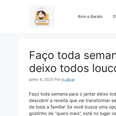
Pular
para
o
Bom e Barato
D
conteúdo
Faço toda seman
deixo todos lou
junho 4, 2025
Por
m.alicar
Faço toda semana para o jantar deixo to
descobrir a receita que vai transformar s
de toda a família! Se você busca uma opç
gostinho de “quero mais”, está no lugar c