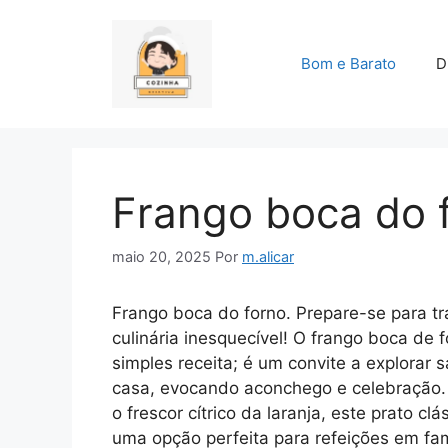
Pular
para
o
Bom e Barato
D
conteúdo
Frango boca do 
maio 20, 2025
Por
m.alicar
Frango boca do forno. Prepare-se para t
culinária inesquecível! O frango boca de
simples receita; é um convite a explorar
casa, evocando aconchego e celebração.
o frescor cítrico da laranja, este prato 
uma opção perfeita para refeições em fa