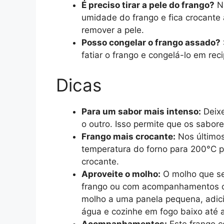
É preciso tirar a pele do frango?
Nã
umidade do frango e fica crocante 
remover a pele.
Posso congelar o frango assado?
fatiar o frango e congelá-lo em rec
Dicas
Para um sabor mais intenso:
Deixe
o outro. Isso permite que os sabo
Frango mais crocante:
Nos últimos
temperatura do forno para 200°C p
crocante.
Aproveite o molho:
O molho que se 
frango ou com acompanhamentos com
molho a uma panela pequena, adic
água e cozinhe em fogo baixo até a
Acompanhamentos:
Este frango 