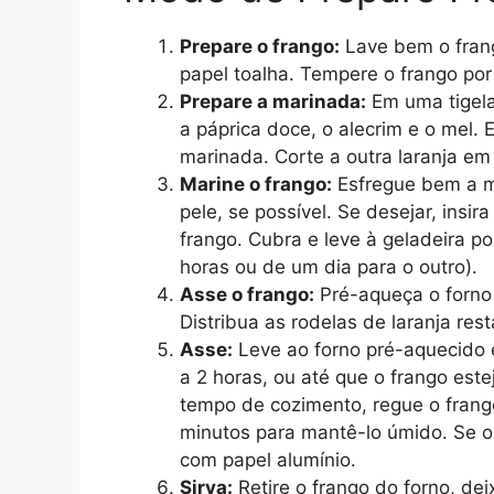
Prepare o frango:
Lave bem o frang
papel toalha. Tempere o frango por
Prepare a marinada:
Em uma tigela,
a páprica doce, o alecrim e o mel.
marinada. Corte a outra laranja em
Marine o frango:
Esfregue bem a ma
pele, se possível. Se desejar, insi
frango. Cubra e leve à geladeira po
horas ou de um dia para o outro).
Asse o frango:
Pré-aqueça o forno
Distribua as rodelas de laranja res
Asse:
Leve ao forno pré-aquecido 
a 2 horas, ou até que o frango est
tempo de cozimento, regue o frang
minutos para mantê-lo úmido. Se o
com papel alumínio.
Sirva:
Retire o frango do forno, dei