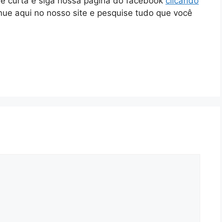
ue curta e siga nossa página do facebook
clicando
inue aqui no nosso site e pesquise tudo que você