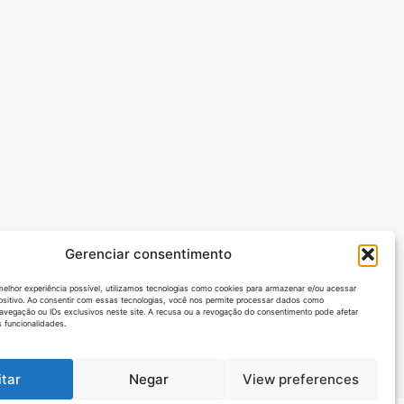
Gerenciar consentimento
melhor experiência possível, utilizamos tecnologias como cookies para armazenar e/ou acessar
ositivo. Ao consentir com essas tecnologias, você nos permite processar dados como
vegação ou IDs exclusivos neste site. A recusa ou a revogação do consentimento pode afetar
 funcionalidades.
itar
Negar
View preferences