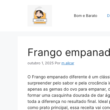
Pular
para
o
Bom e Barato
D
conteúdo
Frango empanado
outubro 1, 2025
Por
m.alicar
O Frango empanado diferente é um cláss
surpreender pelo sabor e pela crocância irr
apenas as gemas do ovo para empanar, d
formar uma casquinha dourada de dar ág
toda a diferença no resultado final. Ide
como prato principal, essa receita vai con