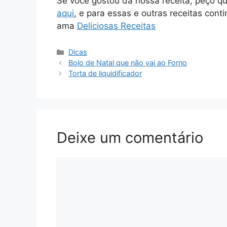
Se você gostou da nossa receita, peço q
aqui
, e para essas e outras receitas cont
ama
Deliciosas Receitas
Categorias
Dicas
Bolo de Natal que não vai ao Forno
Torta de liquidificador
Deixe um comentário
Comentário