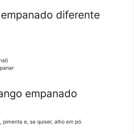
 empanado diferente
nal)
mpanar
rango empanado
 pimenta e, se quiser, alho em pó.