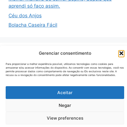
aprendi só faço assim.
Céu dos Anjos
Bolacha Caseira Fácil
Gerenciar consentimento
Recent Comments
Para proporcionar a melhor experiência possível, utilizamos tecnologias como cookies para
armazenar e/ou acessar informações do dispositivo. Ao consentir com essas tecnologias, você nos
Nenhum comentário para mostrar.
permite processar dados como comportamento de navegação ou IDs exclusivos neste site. A
recusa ou a revogação do consentimento pode afetar negativamente certas funcionalidades.
Aceitar
© 2026 Receitas Tecno
• Built with
GeneratePress
Negar
View preferences