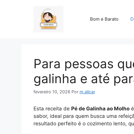
Pular
para
o
Bom e Barato
D
conteúdo
Para pessoas q
galinha e até pa
fevereiro 10, 2026
Por
m.alicar
Esta receita de
Pé de Galinha ao Molho
é
sabor, ideal para quem busca uma refeiç
resultado perfeito é o cozimento lento, 