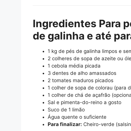
Ingredientes Para
de galinha e até pa
1 kg de pés de galinha limpos e s
2 colheres de sopa de azeite ou ól
1 cebola média picada
3 dentes de alho amassados
2 tomates maduros picados
1 colher de sopa de colorau (para d
1 colher de chá de açafrão (opciona
Sal e pimenta-do-reino a gosto
Suco de 1 limão
Água quente o suficiente
Para finalizar:
Cheiro-verde (salsin