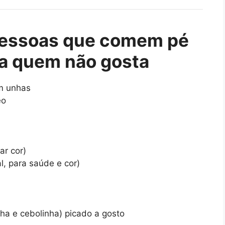
 pessoas que comem pé
ra quem não gosta
em unhas
eo
ar cor)
l, para saúde e cor)
ha e cebolinha) picado a gosto