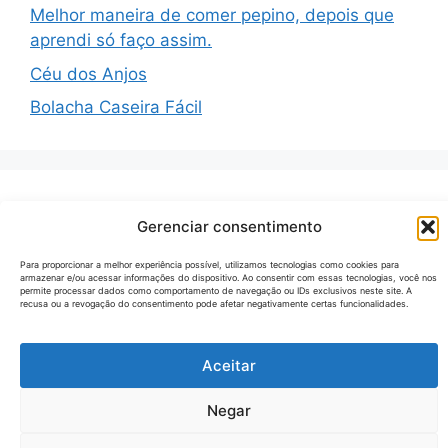
Melhor maneira de comer pepino, depois que
aprendi só faço assim.
Céu dos Anjos
Bolacha Caseira Fácil
Recent Comments
Gerenciar consentimento
Para proporcionar a melhor experiência possível, utilizamos tecnologias como cookies para
Nenhum comentário para mostrar.
armazenar e/ou acessar informações do dispositivo. Ao consentir com essas tecnologias, você nos
permite processar dados como comportamento de navegação ou IDs exclusivos neste site. A
recusa ou a revogação do consentimento pode afetar negativamente certas funcionalidades.
Aceitar
© 2026 Receitas Tecno
• Built with
GeneratePress
Negar