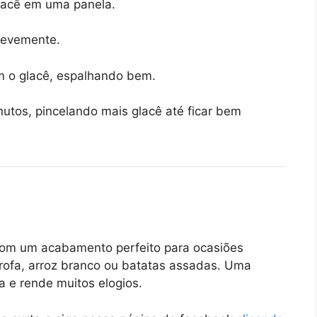
glacê em uma panela.
levemente.
m o glacê, espalhando bem.
nutos, pincelando mais glacê até ficar bem
com um acabamento perfeito para ocasiões
farofa, arroz branco ou batatas assadas. Uma
 e rende muitos elogios.