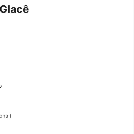
 Glacê
o
onal)