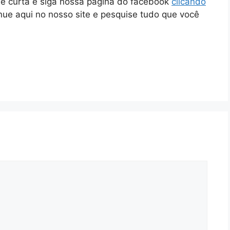
ue curta e siga nossa página do facebook
clicando
inue aqui no nosso site e pesquise tudo que você