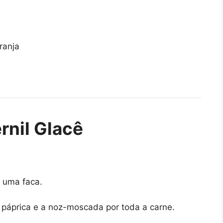
ranja
rnil Glacê
m uma faca.
 a páprica e a noz-moscada por toda a carne.