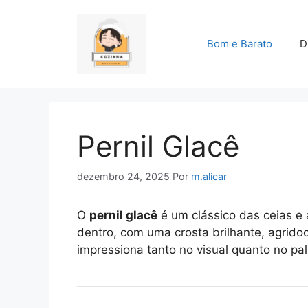
Pular
para
o
Bom e Barato
D
conteúdo
Pernil Glacê
dezembro 24, 2025
Por
m.alicar
O
pernil glacê
é um clássico das ceias e
dentro, com uma crosta brilhante, agrido
impressiona tanto no visual quanto no pal