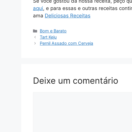
Se você gostou da nossa receita, peço q
aqui
, e para essas e outras receitas cont
ama
Deliciosas Receitas
Categorias
Bom e Barato
Tart Keju
Pernil Assado com Cerveja
Deixe um comentário
Comentário