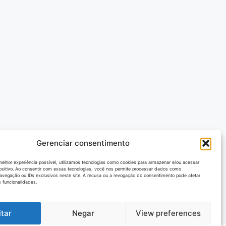
Gerenciar consentimento
melhor experiência possível, utilizamos tecnologias como cookies para armazenar e/ou acessar
ositivo. Ao consentir com essas tecnologias, você nos permite processar dados como
vegação ou IDs exclusivos neste site. A recusa ou a revogação do consentimento pode afetar
 funcionalidades.
itar
Negar
View preferences