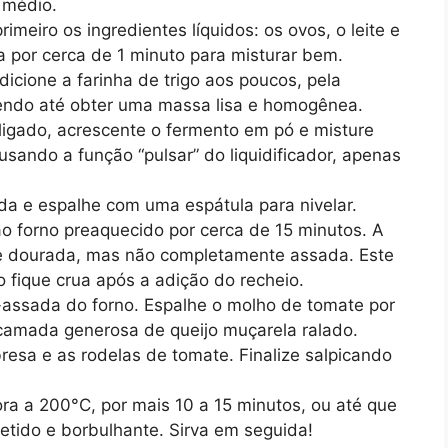
 médio.
rimeiro os ingredientes líquidos: os ovos, o leite e
a por cerca de 1 minuto para misturar bem.
adicione a farinha de trigo aos poucos, pela
tendo até obter uma massa lisa e homogênea.
sligado, acrescente o fermento em pó e misture
ando a função “pulsar” do liquidificador, apenas
a e espalhe com uma espátula para nivelar.
 forno preaquecido por cerca de 15 minutos. A
te dourada, mas não completamente assada. Este
o fique crua após a adição do recheio.
-assada do forno. Espalhe o molho de tomate por
camada generosa de queijo muçarela ralado.
abresa e as rodelas de tomate. Finalize salpicando
ora a 200°C, por mais 10 a 15 minutos, ou até que
etido e borbulhante. Sirva em seguida!