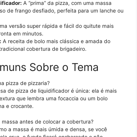
ificador:
A “prima” da pizza, com uma massa
so de frango desfiado, perfeita para um lanche ou
a versão super rápida e fácil do quitute mais
ronta em minutos.
:
A receita de bolo mais clássica e amada do
radicional cobertura de brigadeiro.
omuns Sobre o Tema
a pizza de pizzaria?
a de pizza de liquidificador é única: ela é mais
textura que lembra uma focaccia ou um bolo
a e crocante.
a massa antes de colocar a cobertura?
omo a massa é mais úmida e densa, se você
ela crua, o fundo ficará encharcado e não