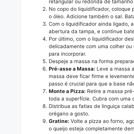
retangular ou redonda de tamanho
No copo do liquidificador, coloque p
o óleo. Adicione também o sal. Bat
Com o liquidificador ainda ligado, 
abertura da tampa, e continue ba
Por último, com o liquidificador de
delicadamente com uma colher ou us
para incorporar.
Despeje a massa na forma preparad
Pré-asse a Massa:
Leve a massa ao
massa deve ficar firme e levemen
passo é crucial para que a base nã
Monte a Pizza:
Retire a massa pré
toda a superfície. Cubra com uma 
Distribua as fatias de linguiça cal
orégano a gosto.
Gratine:
Volte a pizza ao forno, ag
o queijo esteja completamente derr