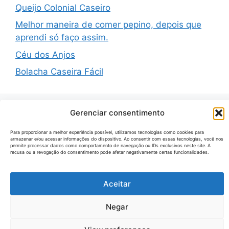
Queijo Colonial Caseiro
Melhor maneira de comer pepino, depois que
aprendi só faço assim.
Céu dos Anjos
Bolacha Caseira Fácil
Gerenciar consentimento
Recent Comments
Para proporcionar a melhor experiência possível, utilizamos tecnologias como cookies para
armazenar e/ou acessar informações do dispositivo. Ao consentir com essas tecnologias, você nos
permite processar dados como comportamento de navegação ou IDs exclusivos neste site. A
recusa ou a revogação do consentimento pode afetar negativamente certas funcionalidades.
Nenhum comentário para mostrar.
Aceitar
© 2026 Receitas Tecno
• Built with
GeneratePress
Negar