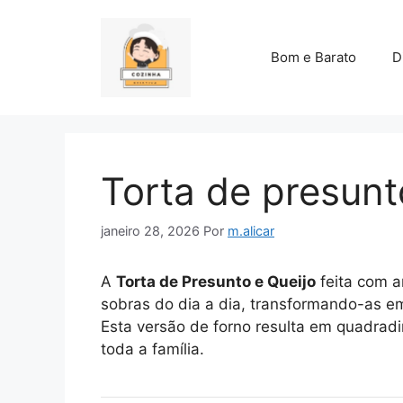
Pular
para
o
Bom e Barato
D
conteúdo
Torta de presunt
janeiro 28, 2026
Por
m.alicar
A
Torta de Presunto e Queijo
feita com a
sobras do dia a dia, transformando-as em
Esta versão de forno resulta em quadra
toda a família.