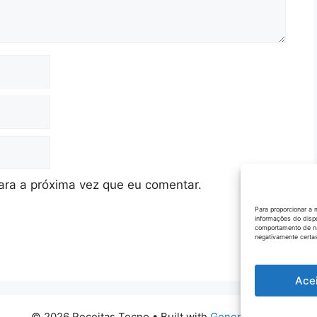
ra a próxima vez que eu comentar.
Para proporcionar a 
informações do disp
comportamento de na
negativamente certas
Ace
© 2026 Receitas Tecno
• Built with
GeneratePress