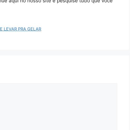
inue aqui no nosso site e pesquise tudo que você
E LEVAR PRA GELAR