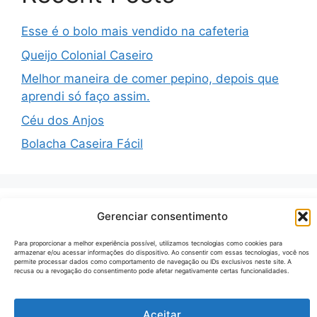
Esse é o bolo mais vendido na cafeteria
Queijo Colonial Caseiro
Melhor maneira de comer pepino, depois que
aprendi só faço assim.
Céu dos Anjos
Bolacha Caseira Fácil
Gerenciar consentimento
Recent Comments
Para proporcionar a melhor experiência possível, utilizamos tecnologias como cookies para
armazenar e/ou acessar informações do dispositivo. Ao consentir com essas tecnologias, você nos
Nenhum comentário para mostrar.
permite processar dados como comportamento de navegação ou IDs exclusivos neste site. A
recusa ou a revogação do consentimento pode afetar negativamente certas funcionalidades.
Aceitar