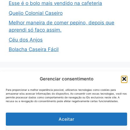
Esse é o bolo mais vendido na cafeteria
Queijo Colonial Caseiro
Melhor maneira de comer pepino, depois que
aprendi só faço assim.
Céu dos Anjos
Bolacha Caseira Fácil
Gerenciar consentimento
Recent Comments
Para proporcionar a melhor experiência possível, utilizamos tecnologias como cookies para
armazenar e/ou acessar informações do dispositivo. Ao consentir com essas tecnologias, você nos
Nenhum comentário para mostrar.
permite processar dados como comportamento de navegação ou IDs exclusivos neste site. A
recusa ou a revogação do consentimento pode afetar negativamente certas funcionalidades.
Aceitar
© 2026 Receitas Tecno
• Built with
GeneratePress