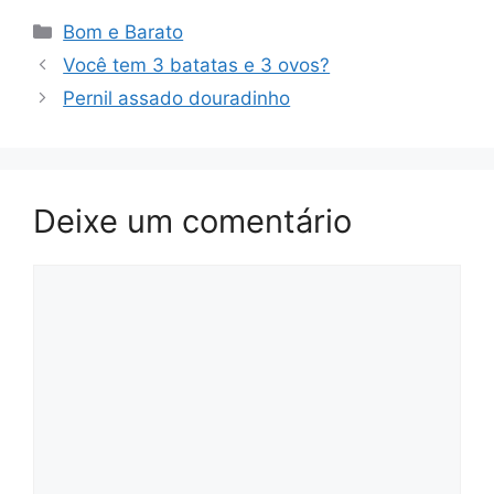
Categorias
Bom e Barato
Você tem 3 batatas e 3 ovos?
Pernil assado douradinho
Deixe um comentário
Comentário