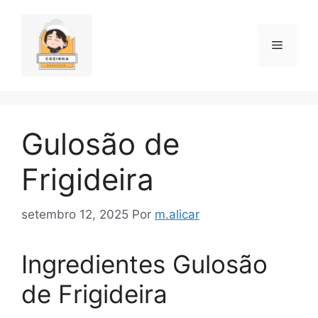
Pular
para
o
Menu
conteúdo
Gulosão de
Frigideira
setembro 12, 2025
Por
m.alicar
Ingredientes Gulosão
de Frigideira