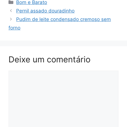
Categorias
Bom e Barato
Pernil assado douradinho
Pudim de leite condensado cremoso sem
forno
Deixe um comentário
Comentário