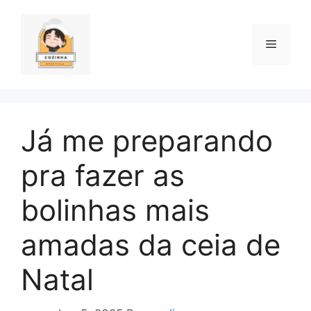
Pular
para
o
Menu
conteúdo
Já me preparando
pra fazer as
bolinhas mais
amadas da ceia de
Natal