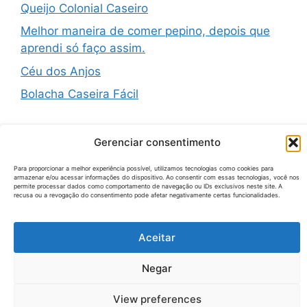
Queijo Colonial Caseiro
Melhor maneira de comer pepino, depois que
aprendi só faço assim.
Céu dos Anjos
Bolacha Caseira Fácil
Gerenciar consentimento
Recent Comments
Para proporcionar a melhor experiência possível, utilizamos tecnologias como cookies para
armazenar e/ou acessar informações do dispositivo. Ao consentir com essas tecnologias, você nos
permite processar dados como comportamento de navegação ou IDs exclusivos neste site. A
recusa ou a revogação do consentimento pode afetar negativamente certas funcionalidades.
Nenhum comentário para mostrar.
Aceitar
Negar
© 2026 Receitas Tecno
• Built with
GeneratePress
View preferences