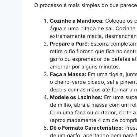
O processo é mais simples do que parece
Cozinhe a Mandioca:
Coloque os 
água e uma pitada de sal. Cozinhe
extremamente macia, desmanchand
Prepare o Purê:
Escorra completam
retire o fio fibroso que fica no 
garfo ou espremedor de batatas at
amornar por alguns minutos.
Faça a Massa:
Em uma tigela, junt
o cheiro-verde picado, sal e pimen
depois com as mãos até formar u
Modele os Lacinhos:
Em uma super
de milho, abra a massa com um rol
Com uma faca ou cortador, corte 
(aproximadamente 4 cm de comprim
Dê o Formato Característico:
Press
de um garfo, apertando bem para f