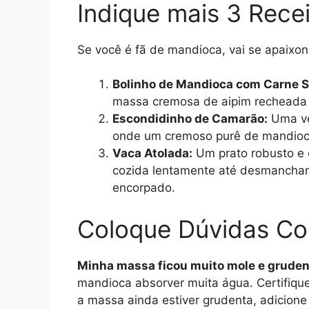
Indique mais 3 Rece
Se você é fã de mandioca, vai se apaixona
Bolinho de Mandioca com Carne S
massa cremosa de aipim recheada
Escondidinho de Camarão:
Uma ver
onde um cremoso purê de mandioca
Vaca Atolada:
Um prato robusto e 
cozida lentamente até desmancha
encorpado.
Coloque Dúvidas C
Minha massa ficou muito mole e grudent
mandioca absorver muita água. Certifiqu
a massa ainda estiver grudenta, adicion