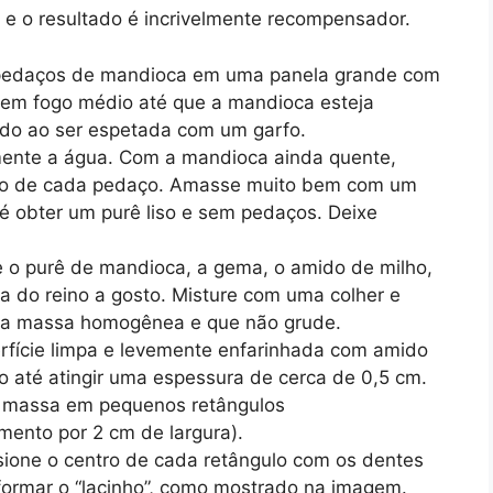
 e o resultado é incrivelmente recompensador.
pedaços de mandioca em uma panela grande com
 em fogo médio até que a mandioca esteja
o ao ser espetada com um garfo.
ente a água. Com a mandioca ainda quente,
centro de cada pedaço. Amasse muito bem com um
é obter um purê liso e sem pedaços. Deixe
e o purê de mandioca, a gema, o amido de milho,
ta do reino a gosto. Misture com uma colher e
ma massa homogênea e que não grude.
fície limpa e levemente enfarinhada com amido
o até atingir uma espessura de cerca de 0,5 cm.
a massa em pequenos retângulos
ento por 2 cm de largura).
ione o centro de cada retângulo com os dentes
ormar o “lacinho”, como mostrado na imagem.