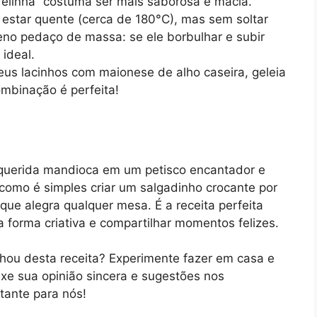
elinha” costuma ser mais saborosa e macia.
estar quente (cerca de 180°C), mas sem soltar
no pedaço de massa: se ele borbulhar e subir
ideal.
eus lacinhos com maionese de alho caseira, geleia
mbinação é perfeita!
 querida mandioca em um petisco encantador e
como é simples criar um salgadinho crocante por
que alegra qualquer mesa. É a receita perfeita
a forma criativa e compartilhar momentos felizes.
hou desta receita? Experimente fazer em casa e
ixe sua opinião sincera e sugestões nos
tante para nós!