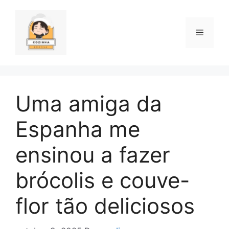
Pular
para
o
Menu
conteúdo
Uma amiga da
Espanha me
ensinou a fazer
brócolis e couve-
flor tão deliciosos