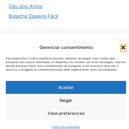
Céu dos Anjos
Bolacha Caseira Fácil
Recent Comments
Gerenciar consentimento
Para proporcionar a melhor experiência possível, utilizamos tecnologias como cookies para
armazenar e/ou acessar informações do dispositivo. Ao consentir com essas tecnologias, você nos
Nenhum comentário para mostrar.
permite processar dados como comportamento de navegação ou IDs exclusivos neste site. A
recusa ou a revogação do consentimento pode afetar negativamente certas funcionalidades.
Aceitar
© 2026 Receitas Tecno
• Built with
GeneratePress
Negar
View preferences
Política de privacidade